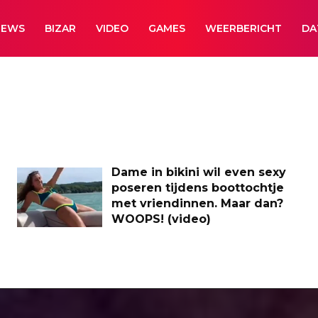
NEWS
BIZAR
VIDEO
GAMES
WEERBERICHT
DA
Dame in bikini wil even sexy
poseren tijdens boottochtje
met vriendinnen. Maar dan?
WOOPS! (video)