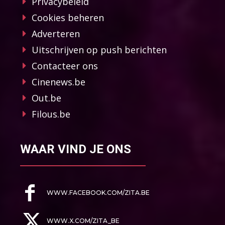
Privacybeleid
Cookies beheren
Adverteren
Uitschrijven op push berichten
Contacteer ons
Cinenews.be
Out.be
Filous.be
WAAR VIND JE ONS
WWW.FACEBOOK.COM/ZITA.BE
WWW.X.COM/ZITA_BE