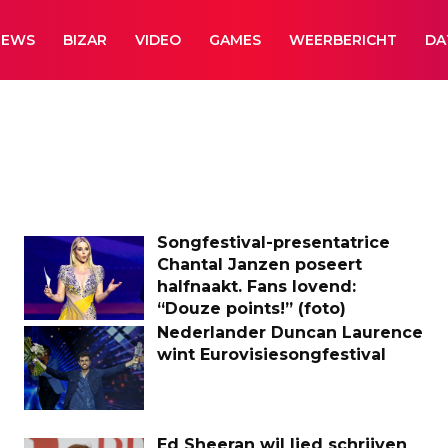
NEWS
BIZAR
VIDEO
GAMES
WEERBERICHT
DA
Songfestival-presentatrice
Chantal Janzen poseert
halfnaakt. Fans lovend:
“Douze points!” (foto)
Nederlander Duncan Laurence
wint Eurovisiesongfestival
Ed Sheeran wil lied schrijven