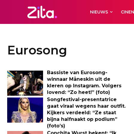
NIEUWS
CINE
Eurosong
Bassiste van Eurosong-
winnaar Måneskin uit de
kleren op Instagram. Volgers
lovend: “Zo heet!” (foto)
Songfestival-presentatrice
gaat viraal wegens haar outfit.
Kijkers verdeeld: “Ze staat
bijna halfnaakt op podium”
(foto’s)
Conchita Wurst bekent: “Ik