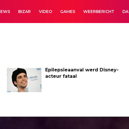
NEWS
BIZAR
VIDEO
GAMES
WEERBERICHT
DA
Epilepsieaanval werd Disney-
acteur fataal