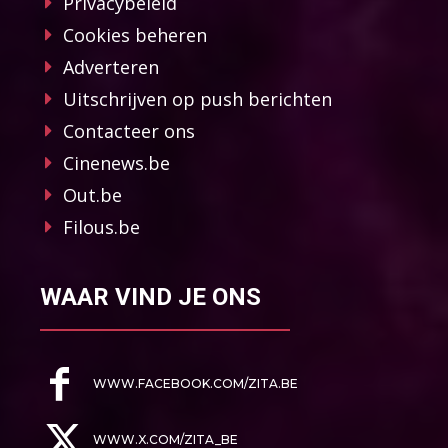
Privacybeleid
Cookies beheren
Adverteren
Uitschrijven op push berichten
Contacteer ons
Cinenews.be
Out.be
Filous.be
WAAR VIND JE ONS
WWW.FACEBOOK.COM/ZITA.BE
WWW.X.COM/ZITA_BE