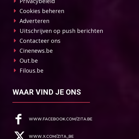
Privacybeleid
Cookies beheren
Adverteren
Uitschrijven op push berichten
Contacteer ons
Cinenews.be
Out.be
Filous.be
WAAR VIND JE ONS
WWW.FACEBOOK.COM/ZITA.BE
WWW.X.COM/ZITA_BE