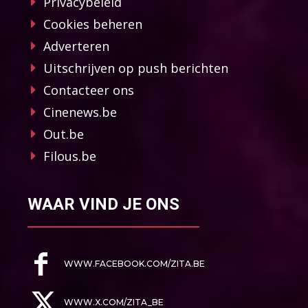
Privacybeleid
Cookies beheren
Adverteren
Uitschrijven op push berichten
Contacteer ons
Cinenews.be
Out.be
Filous.be
WAAR VIND JE ONS
WWW.FACEBOOK.COM/ZITA.BE
WWW.X.COM/ZITA_BE