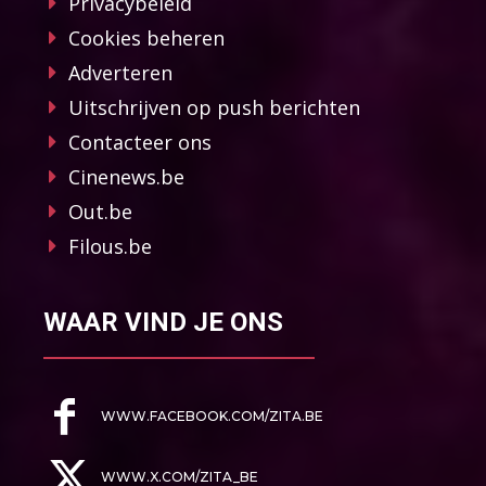
Privacybeleid
Cookies beheren
Adverteren
Uitschrijven op push berichten
Contacteer ons
Cinenews.be
Out.be
Filous.be
WAAR VIND JE ONS
WWW.FACEBOOK.COM/ZITA.BE
WWW.X.COM/ZITA_BE