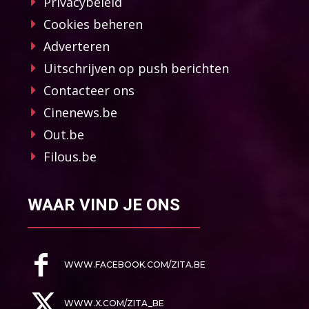
Privacybeleid
Cookies beheren
Adverteren
Uitschrijven op push berichten
Contacteer ons
Cinenews.be
Out.be
Filous.be
WAAR VIND JE ONS
WWW.FACEBOOK.COM/ZITA.BE
WWW.X.COM/ZITA_BE