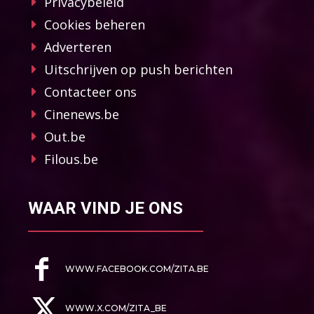
Privacybeleid
Cookies beheren
Adverteren
Uitschrijven op push berichten
Contacteer ons
Cinenews.be
Out.be
Filous.be
WAAR VIND JE ONS
WWW.FACEBOOK.COM/ZITA.BE
WWW.X.COM/ZITA_BE