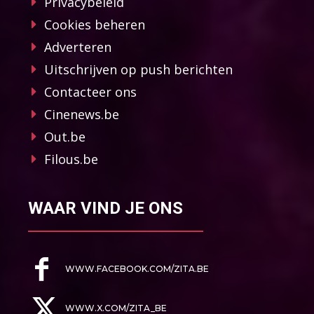
Privacybeleid
Cookies beheren
Adverteren
Uitschrijven op push berichten
Contacteer ons
Cinenews.be
Out.be
Filous.be
WAAR VIND JE ONS
WWW.FACEBOOK.COM/ZITA.BE
WWW.X.COM/ZITA_BE