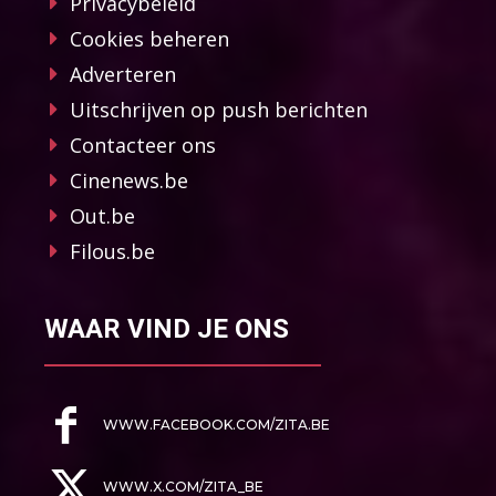
Privacybeleid
Cookies beheren
Adverteren
Uitschrijven op push berichten
Contacteer ons
Cinenews.be
Out.be
Filous.be
WAAR VIND JE ONS
WWW.FACEBOOK.COM/ZITA.BE
WWW.X.COM/ZITA_BE