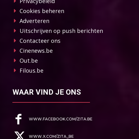
Privacybeleid
Cookies beheren
Adverteren
Uitschrijven op push berichten
Contacteer ons
Cinenews.be
Out.be
Filous.be
WAAR VIND JE ONS
WWW.FACEBOOK.COM/ZITA.BE
WWW.X.COM/ZITA_BE