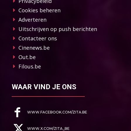
Privacybeleid
Cookies beheren
Adverteren
Uitschrijven op push berichten
Contacteer ons
Cinenews.be
Out.be
Filous.be
WAAR VIND JE ONS
WWW.FACEBOOK.COM/ZITA.BE
WWW.X.COM/ZITA_BE