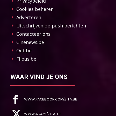
Privacybeleid
Cookies beheren
Adverteren
Uitschrijven op push berichten
Contacteer ons
Cinenews.be
Out.be
Filous.be
WAAR VIND JE ONS
WWW.FACEBOOK.COM/ZITA.BE
WWW.X.COM/ZITA_BE