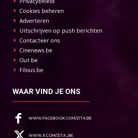
Privacybeleid
Cookies beheren
Adverteren
Uitschrijven op push berichten
Contacteer ons
Cinenews.be
Out.be
Filous.be
WAAR VIND JE ONS
WWW.FACEBOOK.COM/ZITA.BE
WWW.X.COM/ZITA_BE