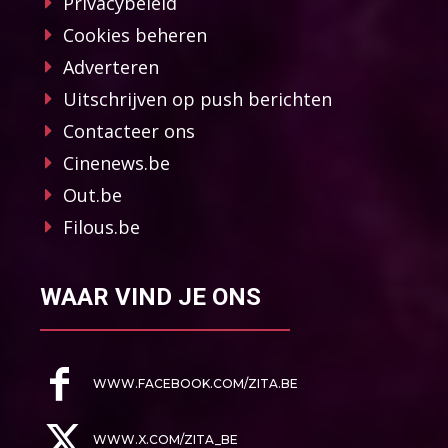
Privacybeleid
Cookies beheren
Adverteren
Uitschrijven op push berichten
Contacteer ons
Cinenews.be
Out.be
Filous.be
WAAR VIND JE ONS
WWW.FACEBOOK.COM/ZITA.BE
WWW.X.COM/ZITA_BE