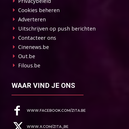
Privacybeleid
Cookies beheren
Adverteren
Uitschrijven op push berichten
Contacteer ons
Cinenews.be
Out.be
Filous.be
WAAR VIND JE ONS
WWW.FACEBOOK.COM/ZITA.BE
WWW.X.COM/ZITA_BE