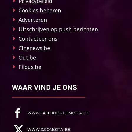
Privacybeleid
Cookies beheren
Adverteren
Uitschrijven op push berichten
Contacteer ons
Cinenews.be
Out.be
Filous.be
WAAR VIND JE ONS
WWW.FACEBOOK.COM/ZITA.BE
WWW.X.COM/ZITA_BE