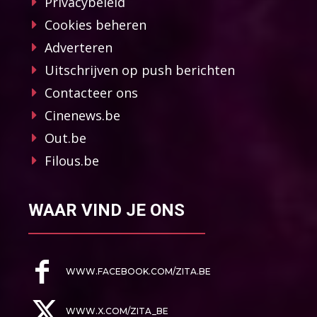
Privacybeleid
Cookies beheren
Adverteren
Uitschrijven op push berichten
Contacteer ons
Cinenews.be
Out.be
Filous.be
WAAR VIND JE ONS
WWW.FACEBOOK.COM/ZITA.BE
WWW.X.COM/ZITA_BE