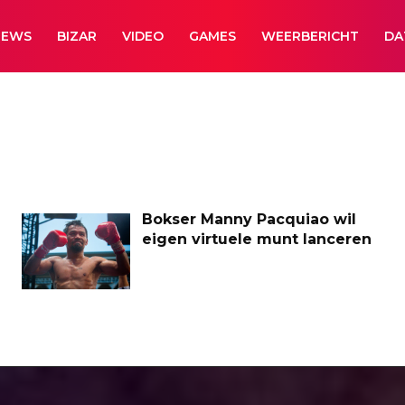
NEWS
BIZAR
VIDEO
GAMES
WEERBERICHT
DA
Bokser Manny Pacquiao wil
eigen virtuele munt lanceren