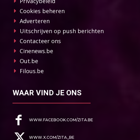
Privacybeleid
Cookies beheren
Adverteren
Uitschrijven op push berichten
Contacteer ons
Cinenews.be
Out.be
Filous.be
WAAR VIND JE ONS
WWW.FACEBOOK.COM/ZITA.BE
WWW.X.COM/ZITA_BE