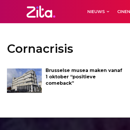
NIEUWS
CINE
Cornacrisis
Brusselse musea maken vanaf
1 oktober “positieve
comeback”