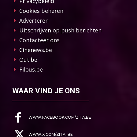
Privacybeleid
Cookies beheren
Adverteren
Uitschrijven op push berichten
Contacteer ons
Cinenews.be
Out.be
Filous.be
WAAR VIND JE ONS
WWW.FACEBOOK.COM/ZITA.BE
WWW.X.COM/ZITA_BE