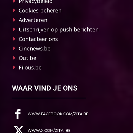
Privacybeleid
Cookies beheren
Adverteren
Uitschrijven op push berichten
Contacteer ons
Cinenews.be
Out.be
Filous.be
WAAR VIND JE ONS
WWW.FACEBOOK.COM/ZITA.BE
WWW.X.COM/ZITA_BE