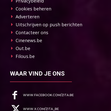
Privacybeleid
Cookies beheren
Adverteren
Uitschrijven op push berichten
Contacteer ons
Cinenews.be
Out.be
Filous.be
WAAR VIND JE ONS
WWW.FACEBOOK.COM/ZITA.BE
WWW.X.COM/ZITA_BE