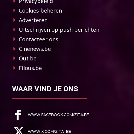
Privacybeleid
Cookies beheren
Adverteren
Uitschrijven op push berichten
Contacteer ons
Cinenews.be
Out.be
Filous.be
WAAR VIND JE ONS
WWW.FACEBOOK.COM/ZITA.BE
WWW.X.COM/ZITA_BE