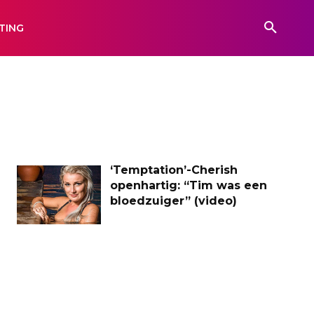
TING
‘Temptation’-Cherish
openhartig: “Tim was een
bloedzuiger” (video)