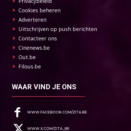
Privacybeleid
Cookies beheren
Adverteren
Uitschrijven op push berichten
Contacteer ons
Cinenews.be
Out.be
Filous.be
WAAR VIND JE ONS
WWW.FACEBOOK.COM/ZITA.BE
WWW.X.COM/ZITA_BE