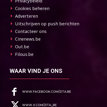
Privacybeleid
Cookies beheren
Adverteren
Uitschrijven op push berichten
Contacteer ons
Cinenews.be
Out.be
Filous.be
WAAR VIND JE ONS
WWW.FACEBOOK.COM/ZITA.BE
WWW.X.COM/ZITA_BE