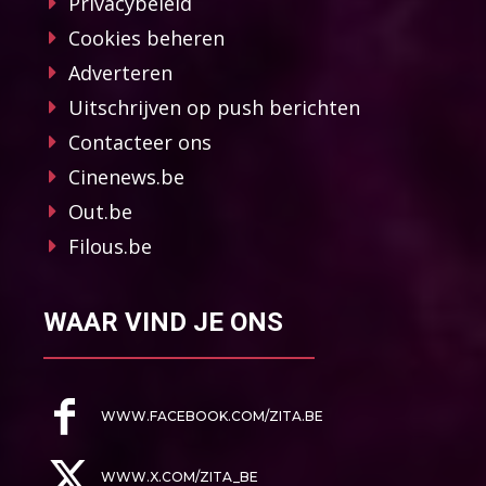
Privacybeleid
Cookies beheren
Adverteren
Uitschrijven op push berichten
Contacteer ons
Cinenews.be
Out.be
Filous.be
WAAR VIND JE ONS
WWW.FACEBOOK.COM/ZITA.BE
WWW.X.COM/ZITA_BE