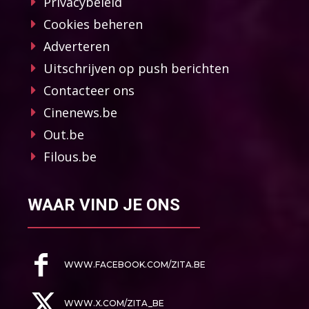
Privacybeleid
Cookies beheren
Adverteren
Uitschrijven op push berichten
Contacteer ons
Cinenews.be
Out.be
Filous.be
WAAR VIND JE ONS
WWW.FACEBOOK.COM/ZITA.BE
WWW.X.COM/ZITA_BE