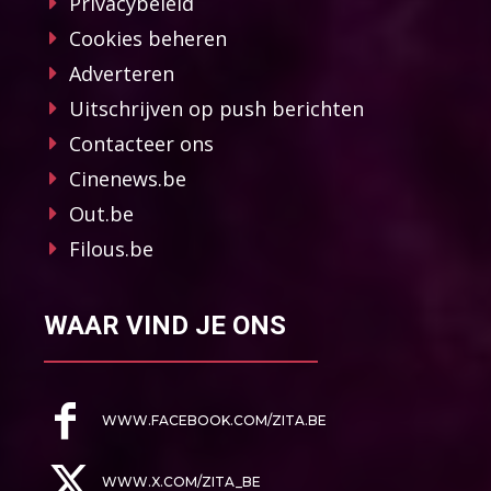
Privacybeleid
Cookies beheren
Adverteren
Uitschrijven op push berichten
Contacteer ons
Cinenews.be
Out.be
Filous.be
WAAR VIND JE ONS
WWW.FACEBOOK.COM/ZITA.BE
WWW.X.COM/ZITA_BE