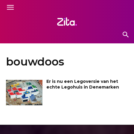
bouwdoos
Er is nu een Legoversie van het
echte Legohuis in Denemarken