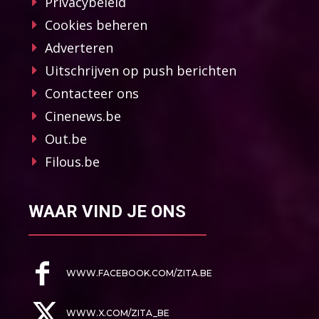
Privacybeleid
Cookies beheren
Adverteren
Uitschrijven op push berichten
Contacteer ons
Cinenews.be
Out.be
Filous.be
WAAR VIND JE ONS
WWW.FACEBOOK.COM/ZITA.BE
WWW.X.COM/ZITA_BE