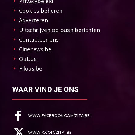
Privacybeleid
Cookies beheren
Adverteren
Uitschrijven op push berichten
Contacteer ons
Cinenews.be
Out.be
Filous.be
WAAR VIND JE ONS
WWW.FACEBOOK.COM/ZITA.BE
WWW.X.COM/ZITA_BE