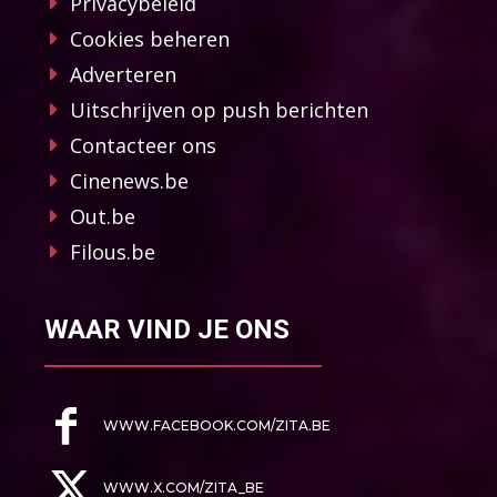
Privacybeleid
Cookies beheren
Adverteren
Uitschrijven op push berichten
Contacteer ons
Cinenews.be
Out.be
Filous.be
WAAR VIND JE ONS
WWW.FACEBOOK.COM/ZITA.BE
WWW.X.COM/ZITA_BE