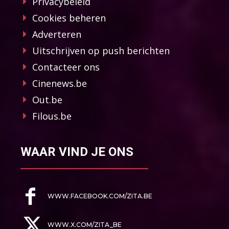
Privacybeleid
Cookies beheren
Adverteren
Uitschrijven op push berichten
Contacteer ons
Cinenews.be
Out.be
Filous.be
WAAR VIND JE ONS
WWW.FACEBOOK.COM/ZITA.BE
WWW.X.COM/ZITA_BE