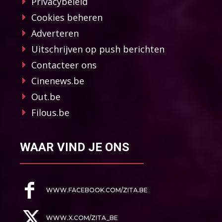
Privacybeleid
Cookies beheren
Adverteren
Uitschrijven op push berichten
Contacteer ons
Cinenews.be
Out.be
Filous.be
WAAR VIND JE ONS
WWW.FACEBOOK.COM/ZITA.BE
WWW.X.COM/ZITA_BE