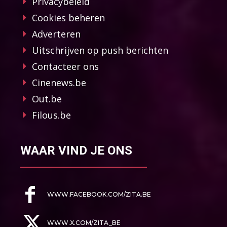
Privacybeleid
Cookies beheren
Adverteren
Uitschrijven op push berichten
Contacteer ons
Cinenews.be
Out.be
Filous.be
WAAR VIND JE ONS
WWW.FACEBOOK.COM/ZITA.BE
WWW.X.COM/ZITA_BE