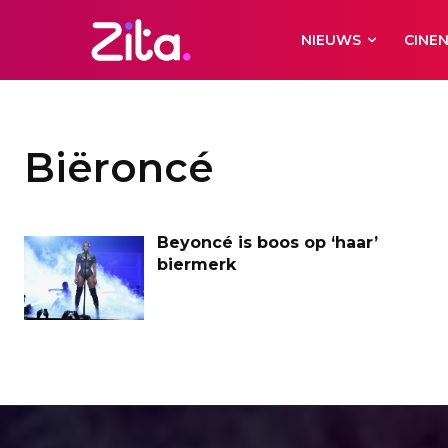
NIEUWS
CINE
Biëroncé
Beyoncé is boos op ‘haar’
biermerk