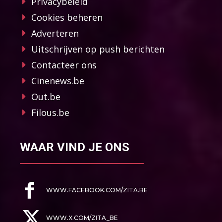
Privacybeleid
Cookies beheren
Adverteren
Uitschrijven op push berichten
Contacteer ons
Cinenews.be
Out.be
Filous.be
WAAR VIND JE ONS
WWW.FACEBOOK.COM/ZITA.BE
WWW.X.COM/ZITA_BE