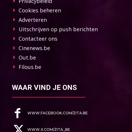
Privacybeleid
Cookies beheren
Adverteren
Uitschrijven op push berichten
Contacteer ons
Cinenews.be
Out.be
Filous.be
WAAR VIND JE ONS
WWW.FACEBOOK.COM/ZITA.BE
WWW.X.COM/ZITA_BE