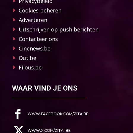
Privacybeleid
Cookies beheren
Adverteren
Uitschrijven op push berichten
Contacteer ons
Cinenews.be
Out.be
Filous.be
WAAR VIND JE ONS
WWW.FACEBOOK.COM/ZITA.BE
WWW.X.COM/ZITA_BE