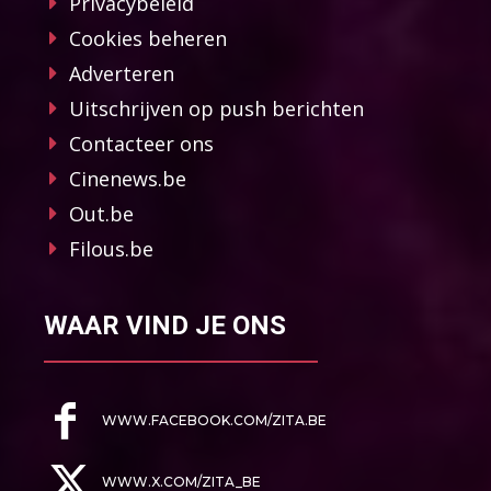
Privacybeleid
Cookies beheren
Adverteren
Uitschrijven op push berichten
Contacteer ons
Cinenews.be
Out.be
Filous.be
WAAR VIND JE ONS
WWW.FACEBOOK.COM/ZITA.BE
WWW.X.COM/ZITA_BE