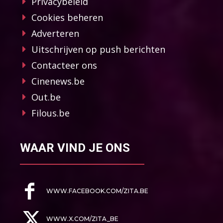
Privacybeleid
Cookies beheren
Adverteren
Uitschrijven op push berichten
Contacteer ons
Cinenews.be
Out.be
Filous.be
WAAR VIND JE ONS
WWW.FACEBOOK.COM/ZITA.BE
WWW.X.COM/ZITA_BE