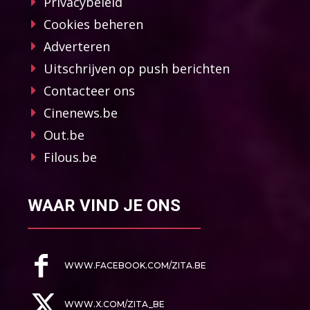
Privacybeleid
Cookies beheren
Adverteren
Uitschrijven op push berichten
Contacteer ons
Cinenews.be
Out.be
Filous.be
WAAR VIND JE ONS
WWW.FACEBOOK.COM/ZITA.BE
WWW.X.COM/ZITA_BE