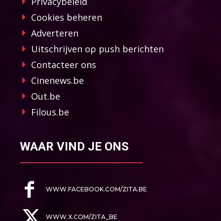
Privacybeleid
Cookies beheren
Adverteren
Uitschrijven op push berichten
Contacteer ons
Cinenews.be
Out.be
Filous.be
WAAR VIND JE ONS
WWW.FACEBOOK.COM/ZITA.BE
WWW.X.COM/ZITA_BE