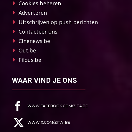
Cookies beheren
Adverteren
Uitschrijven op push berichten
Contacteer ons
Cinenews.be
Out.be
Filous.be
WAAR VIND JE ONS
WWW.FACEBOOK.COM/ZITA.BE
WWW.X.COM/ZITA_BE