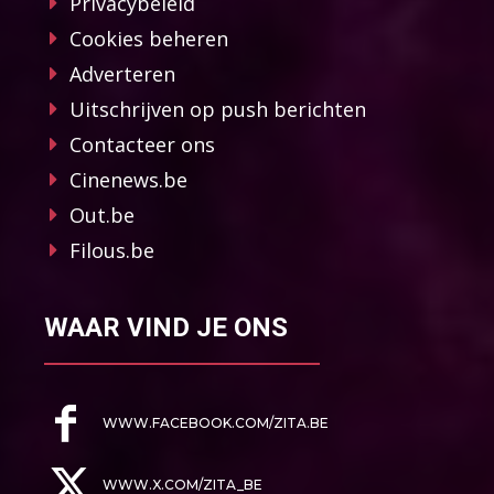
Privacybeleid
Cookies beheren
Adverteren
Uitschrijven op push berichten
Contacteer ons
Cinenews.be
Out.be
Filous.be
WAAR VIND JE ONS
WWW.FACEBOOK.COM/ZITA.BE
WWW.X.COM/ZITA_BE