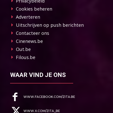
Privacybeleid
Cookies beheren
Adverteren
Uitschrijven op push berichten
Contacteer ons
Cinenews.be
Out.be
Filous.be
WAAR VIND JE ONS
WWW.FACEBOOK.COM/ZITA.BE
WWW.X.COM/ZITA_BE